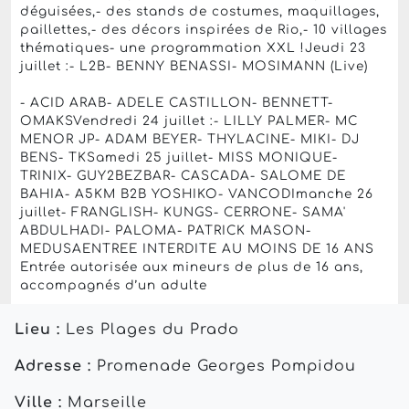
déguisées,- des stands de costumes, maquillages,
paillettes,- des décors inspirées de Rio,- 10 villages
thématiques- une programmation XXL !Jeudi 23
juillet :- L2B- BENNY BENASSI- MOSIMANN (Live)
- ACID ARAB- ADELE CASTILLON- BENNETT-
OMAKSVendredi 24 juillet :- LILLY PALMER- MC
MENOR JP- ADAM BEYER- THYLACINE- MIKI- DJ
BENS- TKSamedi 25 juillet- MISS MONIQUE-
TRINIX- GUY2BEZBAR- CASCADA- SALOME DE
BAHIA- A5KM B2B YOSHIKO- VANCODImanche 26
juillet- FRANGLISH- KUNGS- CERRONE- SAMA'
ABDULHADI- PALOMA- PATRICK MASON-
MEDUSAENTREE INTERDITE AU MOINS DE 16 ANS
Entrée autorisée aux mineurs de plus de 16 ans,
accompagnés d’un adulte
Lieu :
Les Plages du Prado
Adresse :
Promenade Georges Pompidou
Ville :
Marseille