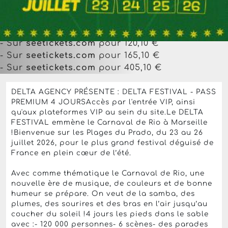
- Sur
ticketmaster.fr
- Sur
ticketmaster.fr
- Sur
seetickets.com
pour 130,10 €
- Sur
seetickets.com
pour 120,10 €
- Sur
seetickets.com
pour 165,10 €
- Sur
seetickets.com
pour 405,10 €
DELTA AGENCY PRÉSENTE : DELTA FESTIVAL - PASS
PREMIUM 4 JOURSAccès par l'entrée VIP, ainsi
qu'aux plateformes VIP au sein du site.Le DELTA
FESTIVAL emmène le Carnaval de Rio à Marseille
!Bienvenue sur les Plages du Prado, du 23 au 26
juillet 2026, pour le plus grand festival déguisé de
France en plein cœur de l’été.
Avec comme thématique le Carnaval de Rio, une
nouvelle ère de musique, de couleurs et de bonne
humeur se prépare. On veut de la samba, des
plumes, des sourires et des bras en l’air jusqu’au
coucher du soleil !4 jours les pieds dans le sable
avec :- 120 000 personnes- 6 scènes- des parades