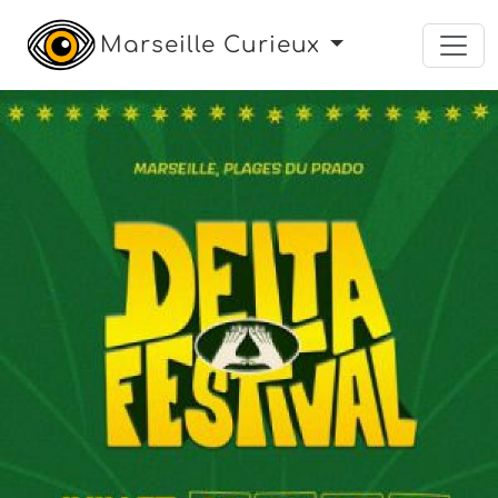
Marseille Curieux
concert
festival
Le jeudi 23 juillet 2026
DELTA FESTIVAL - PASS 1
JOUR
Les Plages du Prado
,
Marseille
120,10 Euros
Réserver une place :
- Sur
ticketmaster.fr
- Sur
ticketmaster.fr
- Sur
ticketmaster.fr
- Sur
ticketmaster.fr
- Sur
ticketmaster.fr
- Sur
ticketmaster.fr
- Sur
ticketmaster.fr