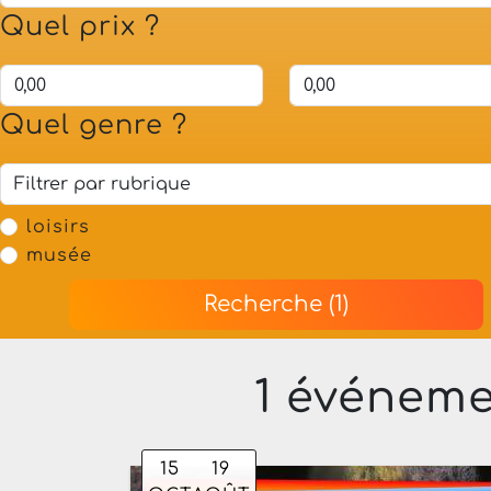
Quel prix ?
Quel genre ?
loisirs
musée
Recherche (1)
1 événeme
15
19