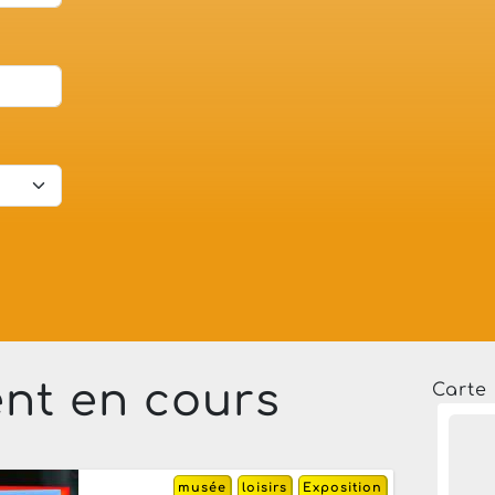
nt en cours
Carte 
musée
loisirs
Exposition