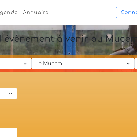
genda
Annuaire
Conn
1 évènement à venir au Muce