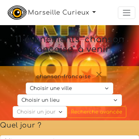
Marseille Curieux
11 évènements "chanson
francaise" à venir
chanson-francaise
Recherche avancée
Quel jour ?