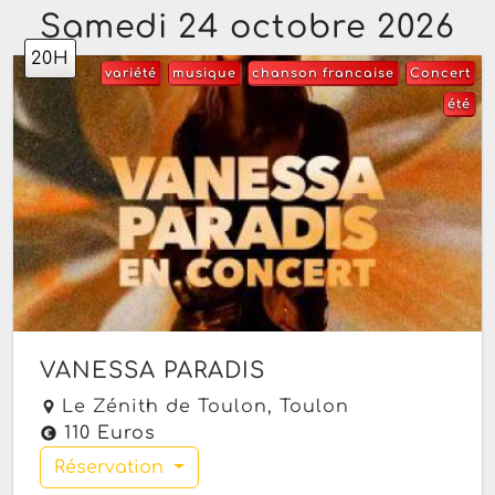
Samedi 24 octobre 2026
20H
variété
musique
chanson francaise
Concert
été
VANESSA PARADIS
Le Zénith de Toulon,
Toulon
110 Euros
Réservation