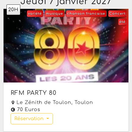
Jeudi 7 janvier 2027
20H
variété
musique
chanson francaise
Concert
été
RFM PARTY 80
Le Zénith de Toulon,
Toulon
70 Euros
Réservation