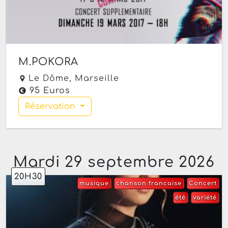
M.POKORA
Le Dôme,
Marseille
95 Euros
Réservation
Mardi 29 septembre 2026
20H30
musique
chanson francaise
Concert
été
variété