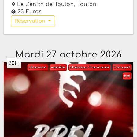
Le Zénith de Toulon,
Toulon
23 Euros
Réservation
Mardi 27 octobre 2026
20H
chanson
variété
chanson francaise
Concert
été