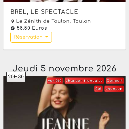
BREL, LE SPECTACLE
Le Zénith de Toulon,
Toulon
58,50 Euros
Réservation
Jeudi 5 novembre 2026
20H30
variété
chanson francaise
Concert
été
chanson