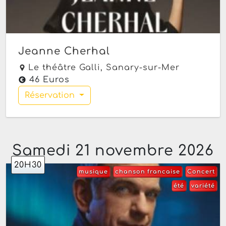
Jeanne Cherhal
Le théâtre Galli,
Sanary-sur-Mer
46 Euros
Réservation
Samedi 21 novembre 2026
20H30
musique
chanson francaise
Concert
été
variété