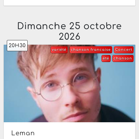
Dimanche 25 octobre
2026
20H30
variété
chanson francaise
Concert
été
chanson
Leman