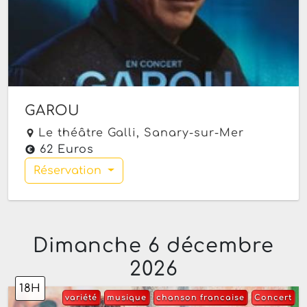
GAROU
Le théâtre Galli,
Sanary-sur-Mer
62 Euros
Réservation
Dimanche 6 décembre
2026
18H
variété
musique
chanson francaise
Concert