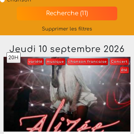
chanson
Recherche (11)
Supprimer les filtres
Jeudi 10 septembre 2026
20H
variété
musique
chanson francaise
Concert
été