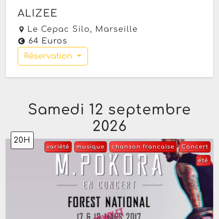
ALIZEE
Le Cepac Silo,
Marseille
64 Euros
Réservation
Samedi 12 septembre
2026
20H
variété
musique
chanson francaise
Concert
été