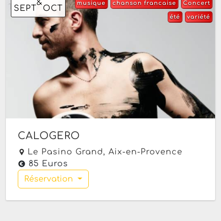
&
musique
chanson francaise
Concert
SEPT
OCT
été
variété
CALOGERO
Le Pasino Grand,
Aix-en-Provence
85 Euros
Réservation