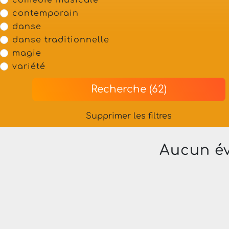
comédie musicale
contemporain
danse
danse traditionnelle
magie
variété
Recherche (62)
Supprimer les filtres
Aucun év