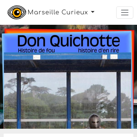
Marseille Curieux
exposition
loisirs
musée
Du mercredi 15 octobre 2025 au mercredi 19
août 2026
BILLETS POUR MUCEM
MUSÉE DES CIVILISATIONS
DE L'EUROPE ET DE LA
MÉDITERRANÉE
Le Mucem
,
Marseille
11 Euros
Réserver une place :
- Sur
ticketac.com
pour 11 €
- Sur
fnac.com
pour 12,50 €