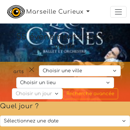
Marseille Curieux
55 évènements "arts" à
venir
arts
Recherche avancée
Quel jour ?