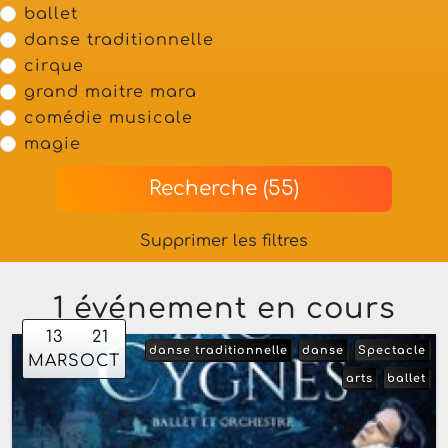
ballet
danse traditionnelle
cirque
grand maitre mara
comédie musicale
magie
Recherche (55)
Supprimer les filtres
1 événement en cours
13
21
danse traditionnelle
danse
Spectacle
MARS
OCT
arts
ballet