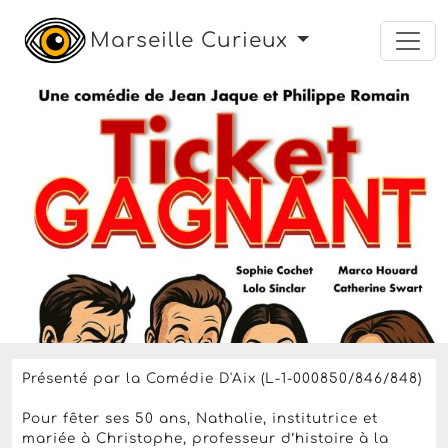
Marseille Curieux
cinéma
comédie
humour
théâtre
arts
Le mercredi 8 juillet 2026 à partir de 20h
Ticket gagnant
La Comédie d'Aix
,
Aix-en-Provence
26 Euros
Réserver une place :
- Sur
cdiscount.com
pour 26,20 €
- Sur
fnac.com
pour 26,20 €
- Sur
ticketac.com
pour 26 €
- Sur
ticketmaster.fr
Présenté par la Comédie D'Aix (L-1-000850/846/848)
Pour fêter ses 50 ans, Nathalie, institutrice et
mariée à Christophe, professeur d’histoire à la